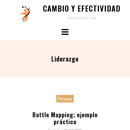
Skip
CAMBIO Y EFECTIVIDAD
to
Sílvia Amatller Font
content
Liderazgo
Personas
Battle Mapping; ejemplo
práctico