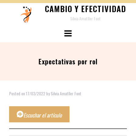
Skip
CAMBIO Y EFECTIVIDAD
to
Sílvia Amatller Font
content
Expectativas por rol
Posted on
17/03/2022
by
Silvia Amatller Font
Escuchar el artículo