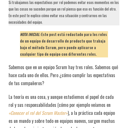
Si trabajamos las expectativas por rol podemos evitar esos momentos en los
que las cosas no suceden porque un rol piensa que eso es función del otro.
En este post te explico cómo evitar esa situación y centrarnos en las
necesidades del equipo.
NOTA INICIAL:
Este post está redactado para los roles
de un equipo de desarrollo de producto que trabaja
bajo el método Scrum, pero puede aplicarse a
cualquier tipo de equipo con diferentes roles.
Sabemos que en un equipo Scrum hay tres roles. Sabemos qué
hace cada uno de ellos. Pero ¿cómo cumplir las expectativas
de tus compañeros?
La teoría es una cosa, y aunque estudiemos el papel de cada
rol y sus responsabilidades (cómo por ejemplo veíamos en
«Conocer el rol del Scrum Master»
), a la práctica cada equipo
es un mundo y sobre todo en equipos nuevos, surgen muchas